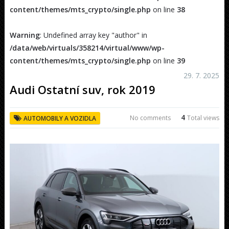
content/themes/mts_crypto/single.php
on line
38
Warning
: Undefined array key "author" in
/data/web/virtuals/358214/virtual/www/wp-
content/themes/mts_crypto/single.php
on line
39
29. 7. 2025
Audi Ostatní suv, rok 2019
4
No comments
Total views
AUTOMOBILY A VOZIDLA