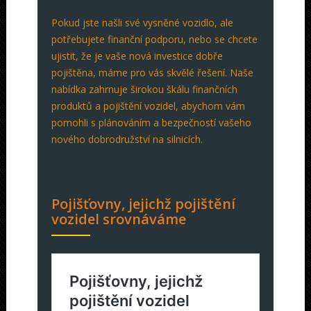
Pokud jste našli své vysněné vozidlo, ale
potřebujete finanční podporu, nebo se chcete
ujistit, že je vaše nová investice dobře
pojištěna, máme pro vás skvělé řešení. Naše
nabídka zahrnuje širokou škálu finančních
produktů a pojištění vozidel, abychom vám
pomohli s plánováním a bezpečností vašeho
nového dobrodružství na silnicích.
Pojišťovny, jejichž pojištění
vozidel srovnáváme