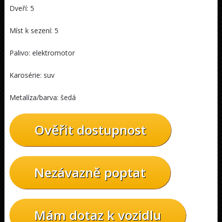
Dveří: 5
Míst k sezení: 5
Palivo: elektromotor
Karosérie: suv
Metalíza/barva: šedá
Ověřit dostupnost
Nezávazně poptat
Mám dotaz k vozidlu