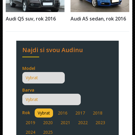
Audi Q5 suv, rok 2016
Audi A5 sedan, rok 2016
Najdi si svou Audinu
Model
Barva
Rok
Vybrat
2016
2017
2018
2019
2020
2021
2022
2023
2024
2025